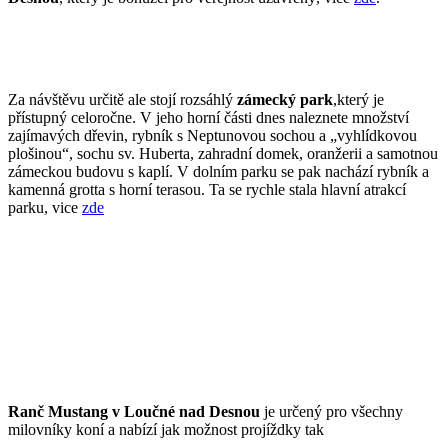
Za návštěvu určitě ale stojí rozsáhlý
zámecký park
,který je
přístupný celoročne. V jeho horní části dnes naleznete množství
zajímavých dřevin, rybník s Neptunovou sochou a „vyhlídkovou
plošinou“, sochu sv. Huberta, zahradní domek, oranžerii a samotnou
zámeckou budovu s kaplí. V dolním parku se pak nachází rybník a
kamenná grotta s horní terasou. Ta se rychle stala hlavní atrakcí
parku, vice
zde
Ranč Mustang v Loučné nad Desnou
je určený pro všechny
milovníky koní a nabízí jak možnost projíždky tak