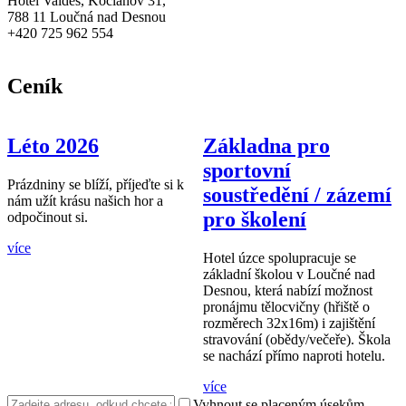
Hotel Valdes, Kociánov 31,
788 11 Loučná nad Desnou
+420 725 962 554
Ceník
Léto 2026
Základna pro
sportovní
Prázdniny se blíží, příjeďte si k
soustředění / zázemí
nám užít krásu našich hor a
pro školení
odpočinout si.
více
Hotel úzce spolupracuje se
základní školou v Loučné nad
Desnou, která nabízí možnost
pronájmu tělocvičny (hřiště o
rozměrech 32x16m) i zajištění
stravování (obědy/večeře). Škola
se nachází přímo naproti hotelu.
více
Vyhnout se placeným úsekům