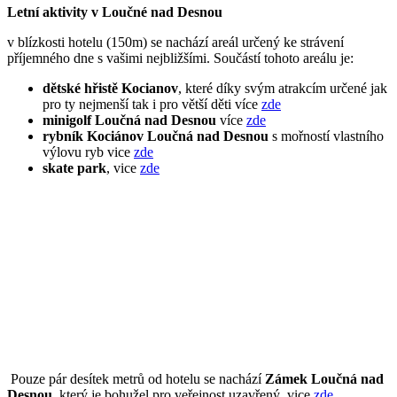
Letní aktivity v Loučné nad Desnou
v blízkosti hotelu (150m) se nachází areál určený ke strávení
příjemného dne s vašimi nejbližšími. Součástí tohoto areálu je:
dětské hřistě Kocianov
, které díky svým atrakcím určené jak
pro ty nejmenší tak i pro větší děti více
zde
minigolf Loučná nad Desnou
více
zde
rybník Kociánov Loučná nad Desnou
s mořností vlastního
výlovu ryb vice
zde
skate park
, vice
zde
Pouze pár desítek metrů od hotelu se nachází
Zámek Loučná nad
Desnou
, který je bohužel pro veřejnost uzavřený, vice
zde
.