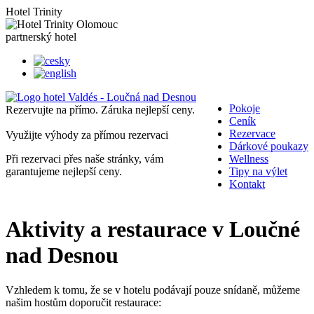
Hotel Trinity
partnerský
hotel
Pokoje
Rezervujte na přímo. Záruka nejlepší ceny.
Ceník
Rezervace
Využijte výhody za přímou rezervaci
Dárkové poukazy
Při rezervaci přes naše stránky, vám
Wellness
garantujeme nejlepší ceny.
Tipy na výlet
Kontakt
Aktivity a restaurace v Loučné
nad Desnou
Vzhledem k tomu, že se v hotelu podávají pouze snídaně, můžeme
našim hostům doporučit restaurace: